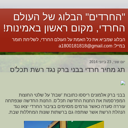
"החרדים" הבלוג של העולם
החרדי, מקום ראשון באמינות!
הבלוג שמביא את כל האמת על העולם החרדי, לשליחת חומר
במייל: a1800181818@gmail.com
יום שני, 23 ביוני 2014
תג מחיר חרדי בבני ברק נגד רשת תכל’ס
בבני ברק אלמונים ריססו כתובות ‘שבת’ על שלטי החוצות
המפרסמות את החנות החדשה תכל’ס. החנות החדשה שנפתחה
עוררה סערה כאשר גורמים מסוימים בציבור החרדי יצאו נגד
הנהלת הרשת אשר שותפה גם ברשתות שונות המחללות שבת.